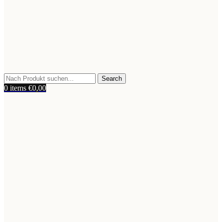
Search
0
items
€
0,00