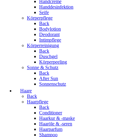
Handcreme
Handdesinfektion
Seife
Körperpflege
Back
Bodylotion
Deodorant
Intimpflege
Körperreinigung
Back
Duschgel
Körperpeeling
Sonne & Schutz
Back
After Sun
Sonnenschutz
Haare
Back
Haarpflege
Back
Conditioner
Haarkur & -maske
Haaröle & -seren
Haarparfum
Shampoo