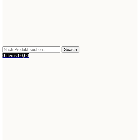
Search
0
items
€
0,00