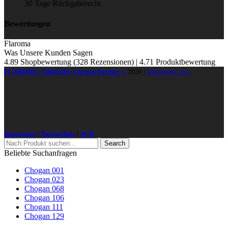
30 Tage Rückgaberecht
Bewertungen
Flaroma
Was Unsere Kunden Sagen
4.89 Shopbewertung
(328 Rezensionen)
|
4.71 Produktbewertung
FLAROMA - Offizieller Chogan Partner
©
2026
|
Webdesign von
Impressum
|
Datenschutz
|
AGB
Search
Beliebte Suchanfragen
Chogan 001
Chogan 023
Chogan 068
Chogan 106
Chogan 111
Chogan 129