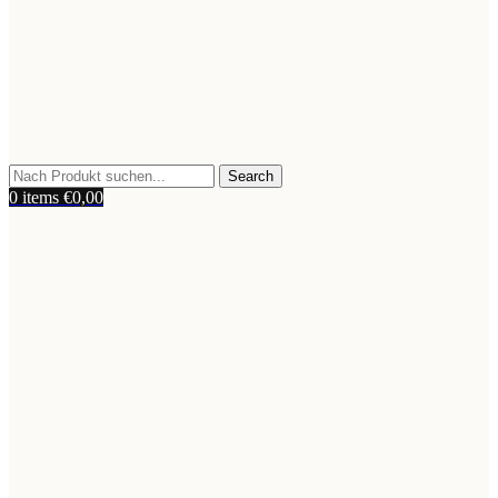
Search
0
items
€
0,00