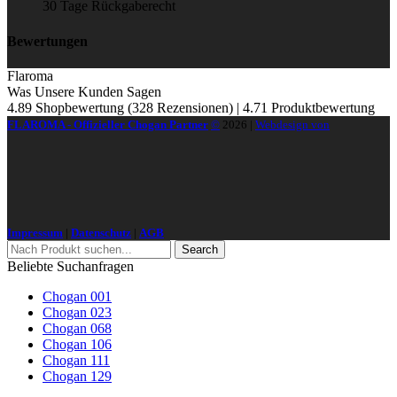
30 Tage Rückgaberecht
Bewertungen
Flaroma
Was Unsere Kunden Sagen
4.89 Shopbewertung
(328 Rezensionen)
|
4.71 Produktbewertung
FLAROMA - Offizieller Chogan Partner
©
2026
|
Webdesign von
Impressum
|
Datenschutz
|
AGB
Search
Beliebte Suchanfragen
Chogan 001
Chogan 023
Chogan 068
Chogan 106
Chogan 111
Chogan 129