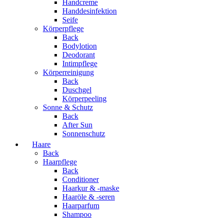
Handcreme
Handdesinfektion
Seife
Körperpflege
Back
Bodylotion
Deodorant
Intimpflege
Körperreinigung
Back
Duschgel
Körperpeeling
Sonne & Schutz
Back
After Sun
Sonnenschutz
Haare
Back
Haarpflege
Back
Conditioner
Haarkur & -maske
Haaröle & -seren
Haarparfum
Shampoo