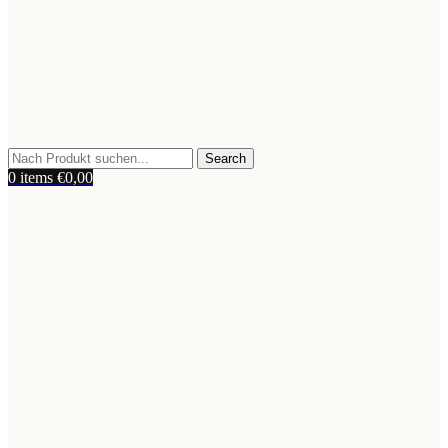
Search
0
items
€
0,00