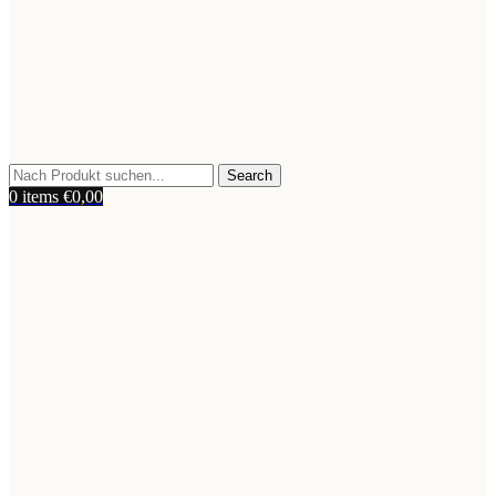
Search
0
items
€
0,00