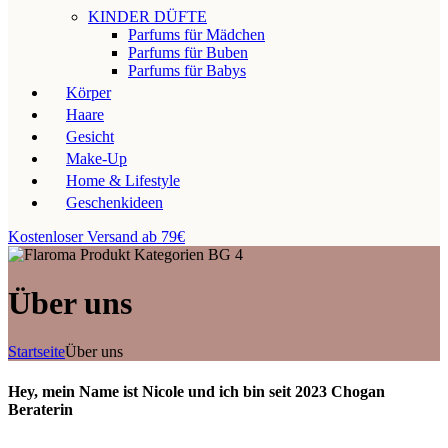
KINDER DÜFTE
Parfums für Mädchen
Parfums für Buben
Parfums für Babys
Körper
Haare
Gesicht
Make-Up
Home & Lifestyle
Geschenkideen
Kostenloser Versand ab 79€
Über uns
Startseite
Über uns
Hey, mein Name ist Nicole und ich bin seit 2023 Chogan
Beraterin