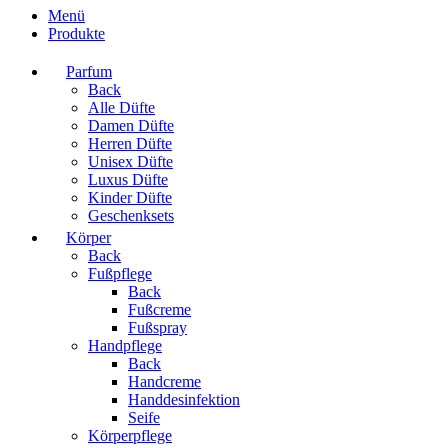
Menü
Produkte
Parfum
Back
Alle Düfte
Damen Düfte
Herren Düfte
Unisex Düfte
Luxus Düfte
Kinder Düfte
Geschenksets
Körper
Back
Fußpflege
Back
Fußcreme
Fußspray
Handpflege
Back
Handcreme
Handdesinfektion
Seife
Körperpflege