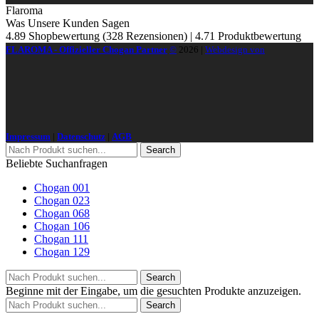
Flaroma
Was Unsere Kunden Sagen
4.89 Shopbewertung
(328 Rezensionen)
|
4.71 Produktbewertung
FLAROMA - Offizieller Chogan Partner
©
2026
|
Webdesign von
Impressum
|
Datenschutz
|
AGB
Search
Beliebte Suchanfragen
Chogan 001
Chogan 023
Chogan 068
Chogan 106
Chogan 111
Chogan 129
Search
Beginne mit der Eingabe, um die gesuchten Produkte anzuzeigen.
Search