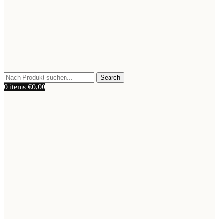
Search
0
items
€
0,00