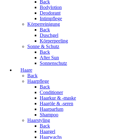
Back
Bodylotion
Deodorant
Intimpflege
Körperreinigung
Back
Duschgel
Körperpeeling
Sonne & Schutz
Back
After Sun
Sonnenschutz
Haare
Back
Haarpflege
Back
Conditioner
Haarkur & -maske
Haaröle & -seren
Haarparfum
Shampoo
Haarstyling
Back
Haargel
Haarwachs