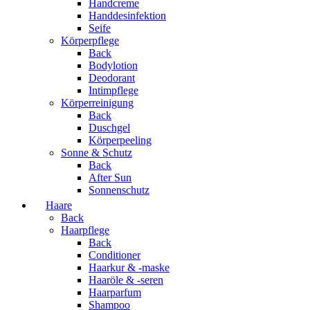
Handcreme
Handdesinfektion
Seife
Körperpflege
Back
Bodylotion
Deodorant
Intimpflege
Körperreinigung
Back
Duschgel
Körperpeeling
Sonne & Schutz
Back
After Sun
Sonnenschutz
Haare
Back
Haarpflege
Back
Conditioner
Haarkur & -maske
Haaröle & -seren
Haarparfum
Shampoo