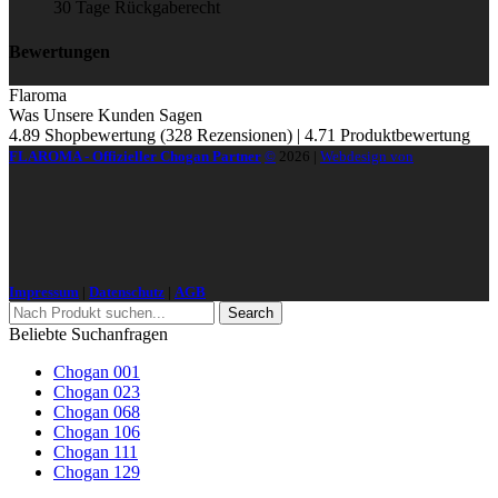
30 Tage Rückgaberecht
Bewertungen
Flaroma
Was Unsere Kunden Sagen
4.89 Shopbewertung
(328 Rezensionen)
|
4.71 Produktbewertung
FLAROMA - Offizieller Chogan Partner
©
2026
|
Webdesign von
Impressum
|
Datenschutz
|
AGB
Search
Beliebte Suchanfragen
Chogan 001
Chogan 023
Chogan 068
Chogan 106
Chogan 111
Chogan 129