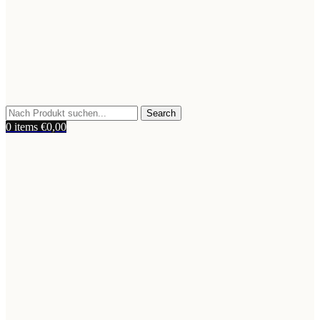
Search
0
items
€
0,00