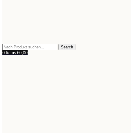
Search
0
items
€
0,00