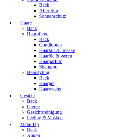
Back
After Sun
Sonnenschutz
Haare
Back
Haarpflege
Back
Conditioner
Haarkur & -maske
Haaröle & -seren
Haarparfum
Shampoo
Haarstyling
Back
Haargel
Haarwachs
Gesicht
Back
Creme
Gesichtsreinigung
Peeling & Masken
Make-Up
Back
Augen