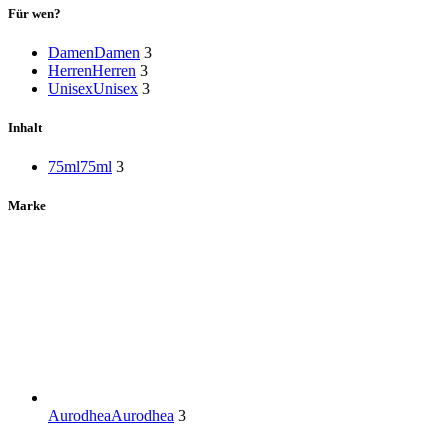
Für wen?
Damen
Damen
3
Herren
Herren
3
Unisex
Unisex
3
Inhalt
75ml
75ml
3
Marke
Aurodhea
Aurodhea
3