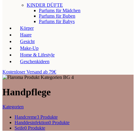
KINDER DÜFTE
Parfums für Mädchen
Parfums für Buben
Parfums für Babys
Körper
Haare
Gesicht
Make-Up
Home & Lifestyle
Geschenkideen
Kostenloser Versand ab 79€
Handpflege
Kategorien
Handcreme
3 Produkte
Handdesinfektion
0 Produkte
Seife
0 Produkte