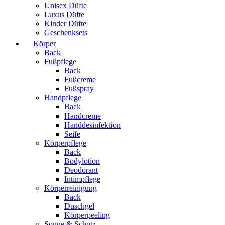
Unisex Düfte
Luxus Düfte
Kinder Düfte
Geschenksets
Körper
Back
Fußpflege
Back
Fußcreme
Fußspray
Handpflege
Back
Handcreme
Handdesinfektion
Seife
Körperpflege
Back
Bodylotion
Deodorant
Intimpflege
Körperreinigung
Back
Duschgel
Körperpeeling
Sonne & Schutz