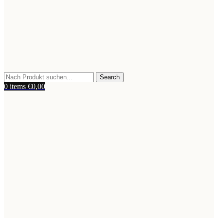
Search
0
items
€
0,00