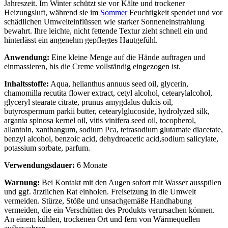
Jahreszeit. Im Winter schützt sie vor Kälte und trockener
Heizungsluft, während sie im
Sommer
Feuchtigkeit spendet und vor
schädlichen Umwelteinflüssen wie starker Sonneneinstrahlung
bewahrt. Ihre leichte, nicht fettende Textur zieht schnell ein und
hinterlässt ein angenehm gepflegtes Hautgefühl.
Anwendung:
Eine kleine Menge auf die Hände auftragen und
einmassieren, bis die Creme vollständig eingezogen ist.
Inhaltsstoffe:
Aqua, helianthus annuus seed oil, glycerin,
chamomilla recutita flower extract, cetyl alcohol, cetearylalcohol,
glyceryl stearate citrate, prunus amygdalus dulcis oil,
butyrospermum parkii butter, cetearylglucoside, hydrolyzed silk,
argania spinosa kernel oil, vitis vinifera seed oil, tocopherol,
allantoin, xanthangum, sodium Pca, tetrasodium glutamate diacetate,
benzyl alcohol, benzoic acid, dehydroacetic acid,sodium salicylate,
potassium sorbate, parfum.
Verwendungsdauer:
6 Monate
Warnung:
Bei Kontakt mit den Augen sofort mit Wasser ausspülen
und ggf. ärztlichen Rat einholen. Freisetzung in die Umwelt
vermeiden. Stürze, Stöße und unsachgemäße Handhabung
vermeiden, die ein Verschütten des Produkts verursachen können.
An einem kühlen, trockenen Ort und fern von Wärmequellen