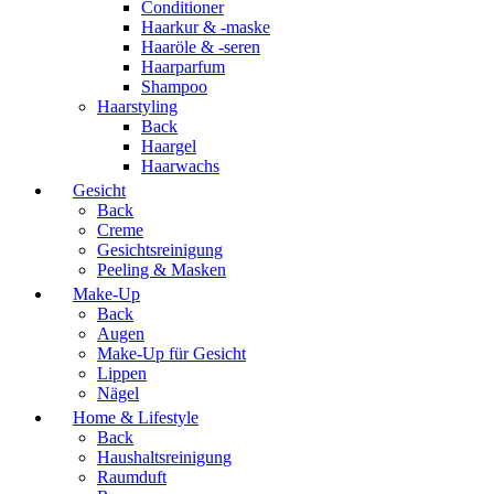
Conditioner
Haarkur & -maske
Haaröle & -seren
Haarparfum
Shampoo
Haarstyling
Back
Haargel
Haarwachs
Gesicht
Back
Creme
Gesichtsreinigung
Peeling & Masken
Make-Up
Back
Augen
Make-Up für Gesicht
Lippen
Nägel
Home & Lifestyle
Back
Haushaltsreinigung
Raumduft