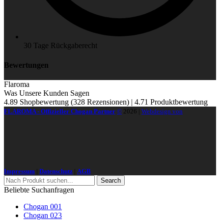
30 Tage Rückgaberecht
Bewertungen
Flaroma
Was Unsere Kunden Sagen
4.89 Shopbewertung
(328 Rezensionen)
|
4.71 Produktbewertung
FLAROMA - Offizieller Chogan Partner
©
2026
|
Webdesign von
Impressum
|
Datenschutz
|
AGB
Search
Beliebte Suchanfragen
Chogan 001
Chogan 023