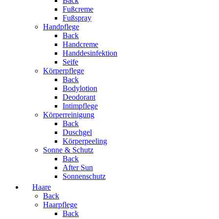
Back
Fußcreme
Fußspray
Handpflege
Back
Handcreme
Handdesinfektion
Seife
Körperpflege
Back
Bodylotion
Deodorant
Intimpflege
Körperreinigung
Back
Duschgel
Körperpeeling
Sonne & Schutz
Back
After Sun
Sonnenschutz
Haare
Back
Haarpflege
Back