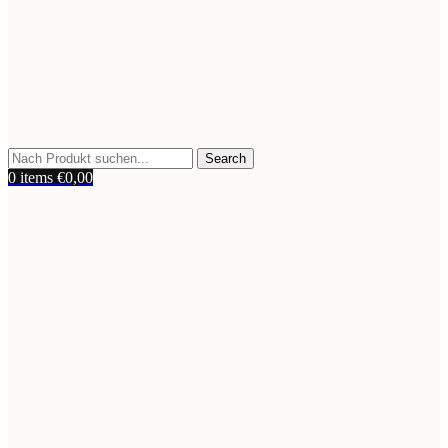
Search
0
items
€
0,00