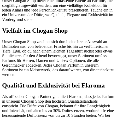
Unser Chogan Shop bietet eine umfassende Palette an Parfums, die
sorgfältig ausgewählt wurden, um eine vielfältige Kollektion für
jeden Anlass und jede Persönlichkeit zu präsentieren. Tauche ein in
ein Universum der Düfte, wo Qualität, Eleganz und Exklusivität im
Vordergrund stehen.
Vielfalt im Chogan Shop
Unser Chogan Shop zeichnet sich durch eine breite Auswahl an
Duftnoten aus, von belebender Frische bis hin zu verführerischer
Tiefe. Egal, ob du nach einem leichten Tagesduft suchst oder etwas
Sinnlicheres für den Abend bevorzugst, unser Sortiment umfasst
Parfums für Herren, Damen und Unisex-Optionen, die alle
Geschmäcker abdecken. Jedes Chogan Parfum in unserem
Sortiment ist ein Meisterwerk, das darauf wartet, von dir entdeckt zu
werden.
Qualität und Exklusivität bei Flaroma
Als offizieller Chogan Partner garantiert Flaroma, dass jedes Parfum
in unserem Chogan Shop den höchsten Qualitätsstandards
entspricht. Die Düfte von Chogan, bekannt für ihre Langlebigkeit
und Intensität, enthalten bis zu 30% Duftessenzen, wodurch sie eine
herausragende Duftpräsenz von bis zu 10 Stunden bieten. Wir bei