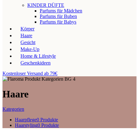
KINDER DÜFTE
Parfums für Mädchen
Parfums für Buben
Parfums für Babys
Körper
Haare
Gesicht
Make-Up
Home & Lifestyle
Geschenkideen
Kostenloser Versand ab 79€
Haare
Kategorien
Haarpflege
0 Produkte
Haarstyling
0 Produkte