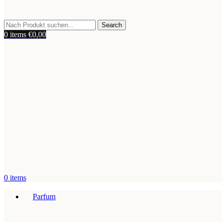
Search
0
items
€
0,00
0
items
Parfum