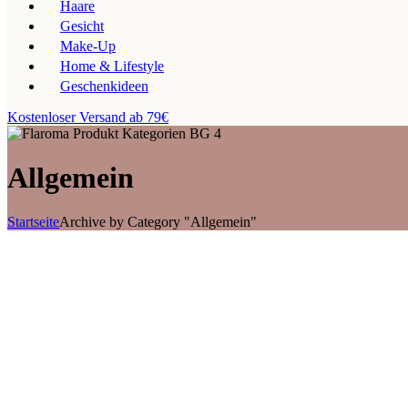
Haare
Gesicht
Make-Up
Home & Lifestyle
Geschenkideen
Kostenloser Versand ab 79€
Allgemein
Startseite
Archive by Category "Allgemein"