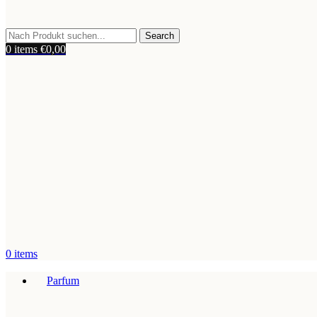
Search
0
items
€
0,00
0
items
Parfum