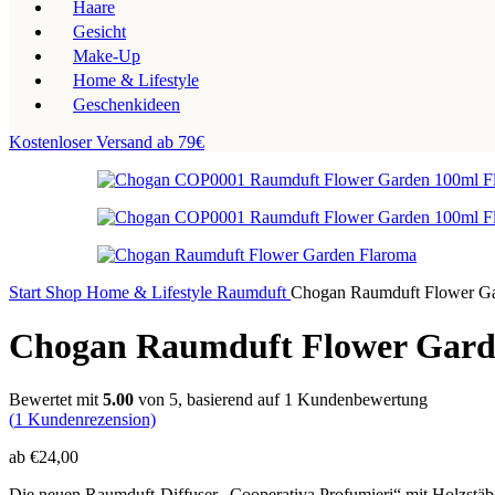
Haare
Gesicht
Make-Up
Home & Lifestyle
Geschenkideen
Kostenloser Versand ab 79€
Start
Shop
Home & Lifestyle
Raumduft
Chogan Raumduft Flower G
Chogan Raumduft Flower Gar
Bewertet mit
5.00
von 5, basierend auf
1
Kundenbewertung
(
1
Kundenrezension)
ab
€
24,00
Die neuen Raumduft-Diffuser „Cooperativa Profumieri“ mit Holzstäbche