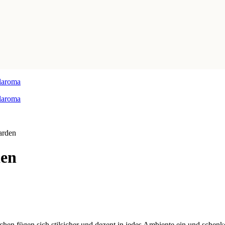
arden
den
n fügen sich stilsicher und dezent in jedes Ambiente ein und schenken