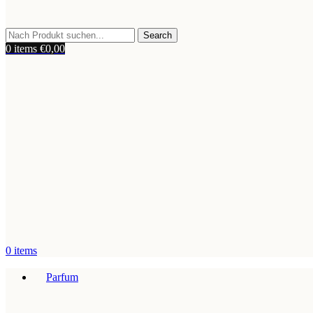
Search
0
items
€
0,00
0
items
Parfum