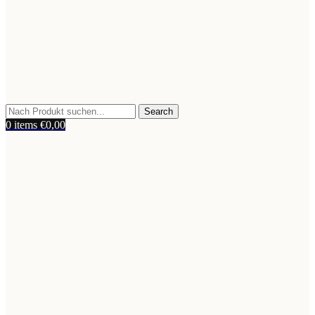
Search
0
items
€
0,00