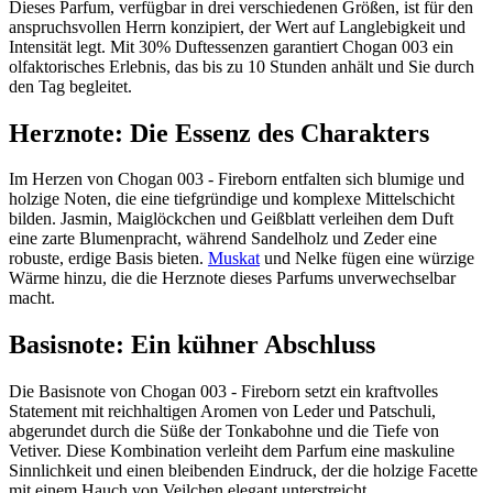
Dieses Parfum, verfügbar in drei verschiedenen Größen, ist für den
anspruchsvollen Herrn konzipiert, der Wert auf Langlebigkeit und
Intensität legt. Mit 30% Duftessenzen garantiert Chogan 003 ein
olfaktorisches Erlebnis, das bis zu 10 Stunden anhält und Sie durch
den Tag begleitet.
Herznote: Die Essenz des Charakters
Im Herzen von Chogan 003 - Fireborn entfalten sich blumige und
holzige Noten, die eine tiefgründige und komplexe Mittelschicht
bilden. Jasmin, Maiglöckchen und Geißblatt verleihen dem Duft
eine zarte Blumenpracht, während Sandelholz und Zeder eine
robuste, erdige Basis bieten.
Muskat
und Nelke fügen eine würzige
Wärme hinzu, die die Herznote dieses Parfums unverwechselbar
macht.
Basisnote: Ein kühner Abschluss
Die Basisnote von Chogan 003 - Fireborn setzt ein kraftvolles
Statement mit reichhaltigen Aromen von Leder und Patschuli,
abgerundet durch die Süße der Tonkabohne und die Tiefe von
Vetiver. Diese Kombination verleiht dem Parfum eine maskuline
Sinnlichkeit und einen bleibenden Eindruck, der die holzige Facette
mit einem Hauch von Veilchen elegant unterstreicht.