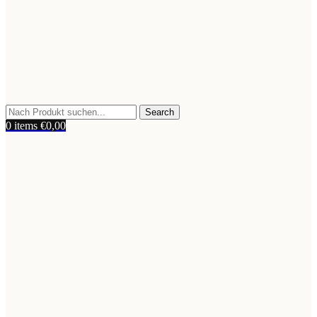
Search
0
items
€
0,00