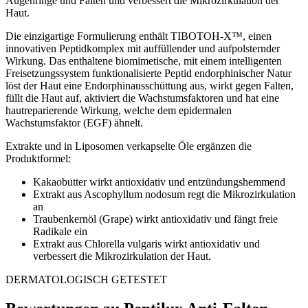
Augenringe und Falten und verbessert die Mikrozirkulation der
Haut.
Die einzigartige Formulierung enthält TIBOTOH-X™, einen
innovativen Peptidkomplex mit auffüllender und aufpolsternder
Wirkung. Das enthaltene biomimetische, mit einem intelligenten
Freisetzungssystem funktionalisierte Peptid endorphinischer Natur
löst der Haut eine Endorphinausschüttung aus, wirkt gegen Falten,
füllt die Haut auf, aktiviert die Wachstumsfaktoren und hat eine
hautreparierende Wirkung, welche dem epidermalen
Wachstumsfaktor (EGF) ähnelt.
Extrakte und in Liposomen verkapselte Öle ergänzen die
Produktformel:
Kakaobutter wirkt antioxidativ und entzündungshemmend
Extrakt aus Ascophyllum nodosum regt die Mikrozirkulation
an
Traubenkernöl (Grape) wirkt antioxidativ und fängt freie
Radikale ein
Extrakt aus Chlorella vulgaris wirkt antioxidativ und
verbessert die Mikrozirkulation der Haut.
DERMATOLOGISCH GETESTET