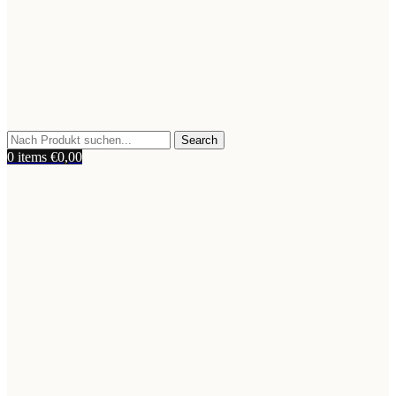
Search
0
items
€
0,00