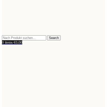
Search
0
items
€
0,00