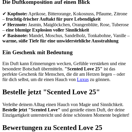
Die Duftkomposition auf einen Blick
✔
Kopfnote:
Aprikose, Bitterorange, Kokosnuss, Pflaume, Zitrone
–
fruchtig-frischer Auftakt für pure Lebendigkeit
✔
Herznote:
Jasmin, Maiglöckchen, Orangenblüte, Rose, Tuberose
–
eine blumige Explosion voller Sinnlichkeit
✔
Basisnote:
Mandel, Moschus, Sandelholz, Tonkabohne, Vanille –
warme, süße Tiefe für eine unwiderstehliche Ausstrahlung
Ein Geschenk mit Bedeutung
Ein Duft kann Erinnerungen wecken, Gefühle verstärken und eine
besondere Botschaft übermitteln.
"Scented Love 25"
ist das
perfekte Geschenk für Menschen, die dir am Herzen liegen – oder
für dich selbst, um dir einen Hauch von
Luxus
zu gönnen.
Bestelle jetzt "Scented Love 25"
Verleihe deinem Alltag einen Hauch von Magie und Sinnlichkeit.
Bestelle jetzt "Scented Love"
und genieße einen Duft, der deine
Einzigartigkeit unterstreicht und deine schönsten Momente begleitet!
Bewertungen zu Scented Love 25