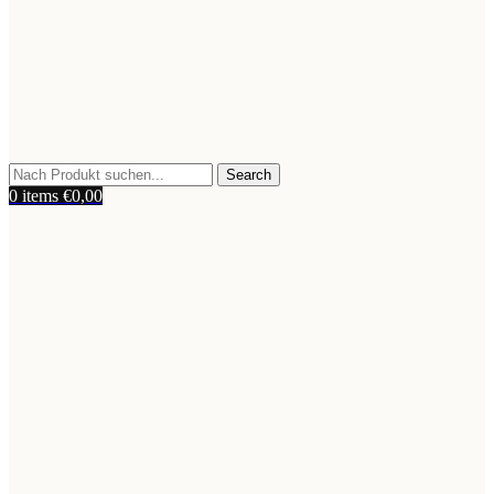
Search
0
items
€
0,00