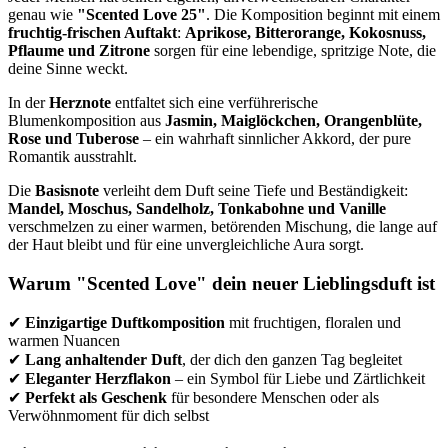
genau wie
"Scented Love 25"
. Die Komposition beginnt mit einem
fruchtig-frischen Auftakt
:
Aprikose, Bitterorange, Kokosnuss,
Pflaume und Zitrone
sorgen für eine lebendige, spritzige Note, die
deine Sinne weckt.
In der
Herznote
entfaltet sich eine verführerische
Blumenkomposition aus
Jasmin, Maiglöckchen, Orangenblüte,
Rose und Tuberose
– ein wahrhaft sinnlicher Akkord, der pure
Romantik ausstrahlt.
Die
Basisnote
verleiht dem Duft seine Tiefe und Beständigkeit:
Mandel, Moschus, Sandelholz, Tonkabohne und Vanille
verschmelzen zu einer warmen, betörenden Mischung, die lange auf
der Haut bleibt und für eine unvergleichliche Aura sorgt.
Warum "Scented Love" dein neuer Lieblingsduft ist
✔
Einzigartige Duftkomposition
mit fruchtigen, floralen und
warmen Nuancen
✔
Lang anhaltender Duft
, der dich den ganzen Tag begleitet
✔
Eleganter Herzflakon
– ein Symbol für Liebe und Zärtlichkeit
✔
Perfekt als Geschenk
für besondere Menschen oder als
Verwöhnmoment für dich selbst