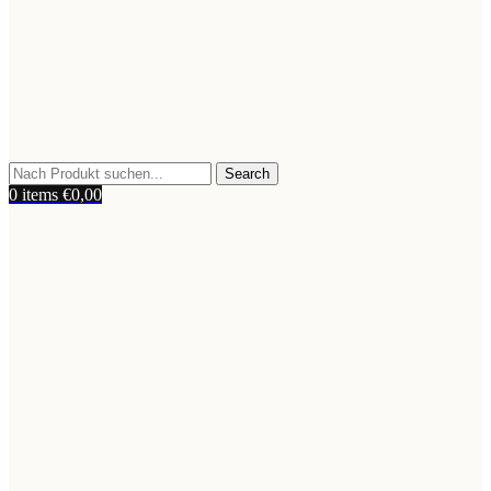
Search
0
items
€
0,00