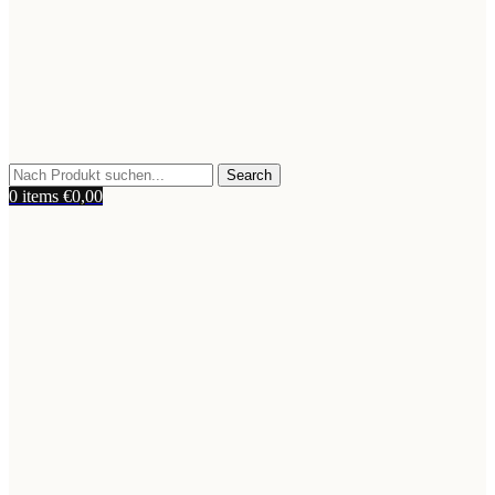
Search
0
items
€
0,00