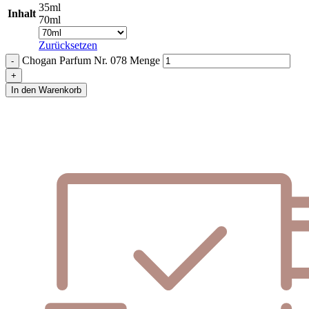
35ml
Inhalt
70ml
Zurücksetzen
Chogan Parfum Nr. 078 Menge
In den Warenkorb