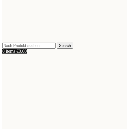
Search
0
items
€
0,00