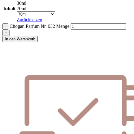
30ml
Inhalt
70ml
Zurücksetzen
Chogan Parfum Nr. 032 Menge
In den Warenkorb