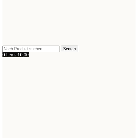
Search
0
items
€
0,00