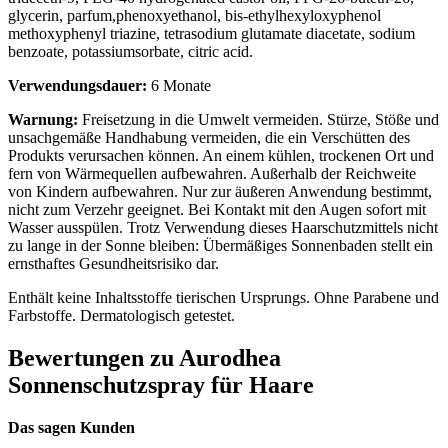
glycerin, parfum,phenoxyethanol, bis-ethylhexyloxyphenol
methoxyphenyl triazine, tetrasodium glutamate diacetate, sodium
benzoate, potassiumsorbate, citric acid.
Verwendungsdauer:
6 Monate
Warnung:
Freisetzung in die Umwelt vermeiden. Stürze, Stöße und
unsachgemäße Handhabung vermeiden, die ein Verschütten des
Produkts verursachen können. An einem kühlen, trockenen Ort und
fern von Wärmequellen aufbewahren. Außerhalb der Reichweite
von Kindern aufbewahren. Nur zur äußeren Anwendung bestimmt,
nicht zum Verzehr geeignet. Bei Kontakt mit den Augen sofort mit
Wasser ausspülen. Trotz Verwendung dieses Haarschutzmittels nicht
zu lange in der Sonne bleiben: Übermäßiges Sonnenbaden stellt ein
ernsthaftes Gesundheitsrisiko dar.
Enthält keine Inhaltsstoffe tierischen Ursprungs. Ohne Parabene und
Farbstoffe. Dermatologisch getestet.
Bewertungen zu Aurodhea
Sonnenschutzspray für Haare
Das sagen Kunden