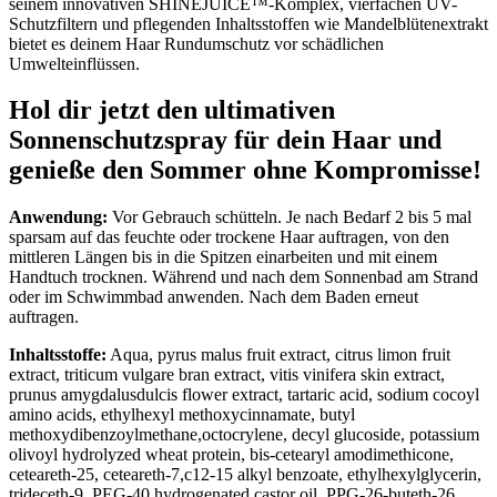
seinem innovativen SHINEJUICE™-Komplex, vierfachen UV-
Schutzfiltern und pflegenden Inhaltsstoffen wie Mandelblütenextrakt
bietet es deinem Haar Rundumschutz vor schädlichen
Umwelteinflüssen.
Hol dir jetzt den ultimativen
Sonnenschutzspray für dein Haar und
genieße den Sommer ohne Kompromisse!
Anwendung:
Vor Gebrauch schütteln. Je nach Bedarf 2 bis 5 mal
sparsam auf das feuchte oder trockene Haar auftragen, von den
mittleren Längen bis in die Spitzen einarbeiten und mit einem
Handtuch trocknen. Während und nach dem Sonnenbad am Strand
oder im Schwimmbad anwenden. Nach dem Baden erneut
auftragen.
Inhaltsstoffe:
Aqua, pyrus malus fruit extract, citrus limon fruit
extract, triticum vulgare bran extract, vitis vinifera skin extract,
prunus amygdalusdulcis flower extract, tartaric acid, sodium cocoyl
amino acids, ethylhexyl methoxycinnamate, butyl
methoxydibenzoylmethane,octocrylene, decyl glucoside, potassium
olivoyl hydrolyzed wheat protein, bis-cetearyl amodimethicone,
ceteareth-25, ceteareth-7,c12-15 alkyl benzoate, ethylhexylglycerin,
trideceth-9, PEG-40 hydrogenated castor oil, PPG-26-buteth-26,