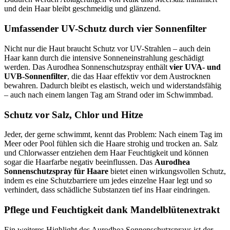
und dein Haar bleibt geschmeidig und glänzend.
Umfassender UV-Schutz durch vier Sonnenfilter
Nicht nur die Haut braucht Schutz vor UV-Strahlen – auch dein
Haar kann durch die intensive Sonneneinstrahlung geschädigt
werden. Das Aurodhea Sonnenschutzspray enthält
vier UVA- und
UVB-Sonnenfilter
, die das Haar effektiv vor dem Austrocknen
bewahren. Dadurch bleibt es elastisch, weich und widerstandsfähig
– auch nach einem langen Tag am Strand oder im Schwimmbad.
Schutz vor Salz, Chlor und Hitze
Jeder, der gerne schwimmt, kennt das Problem: Nach einem Tag im
Meer oder Pool fühlen sich die Haare strohig und trocken an. Salz
und Chlorwasser entziehen dem Haar Feuchtigkeit und können
sogar die Haarfarbe negativ beeinflussen. Das
Aurodhea
Sonnenschutzspray für Haare
bietet einen wirkungsvollen Schutz,
indem es eine Schutzbarriere um jedes einzelne Haar legt und so
verhindert, dass schädliche Substanzen tief ins Haar eindringen.
Pflege und Feuchtigkeit dank Mandelblütenextrakt
Ein weiteres Highlight des Aurodhea Sonnenschutzsprays ist der