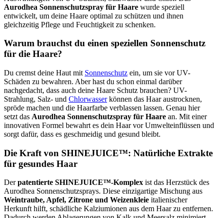
Aurodhea Sonnenschutzspray für Haare
wurde speziell
entwickelt, um deine Haare optimal zu schützen und ihnen
gleichzeitig Pflege und Feuchtigkeit zu schenken.
Warum brauchst du einen speziellen Sonnenschutz
für die Haare?
Du cremst deine Haut mit
Sonnenschutz
ein, um sie vor UV-
Schäden zu bewahren. Aber hast du schon einmal darüber
nachgedacht, dass auch deine Haare Schutz brauchen? UV-
Strahlung, Salz- und
Chlorwasser
können das Haar austrocknen,
spröde machen und die Haarfarbe verblassen lassen. Genau hier
setzt das
Aurodhea Sonnenschutzspray für Haare
an. Mit einer
innovativen Formel bewahrt es dein Haar vor Umwelteinflüssen und
sorgt dafür, dass es geschmeidig und gesund bleibt.
Die Kraft von SHINEJUICE™: Natürliche Extrakte
für gesundes Haar
Der
patentierte SHINEJUICE™-Komplex
ist das Herzstück des
Aurodhea Sonnenschutzsprays. Diese einzigartige Mischung aus
Weintraube, Apfel, Zitrone und Weizenkleie
italienischer
Herkunft hilft, schädliche Kalziumionen aus dem Haar zu entfernen.
Dadurch werden Ablagerungen von Kalk und Meersalz minimiert