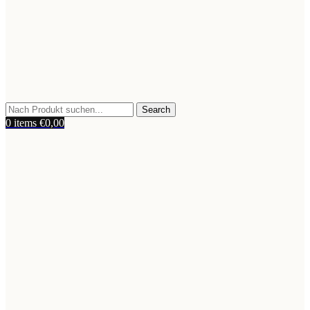
Search
0
items
€
0,00