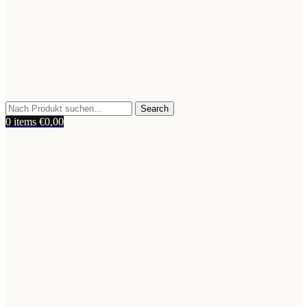
Search
0
items
€
0,00