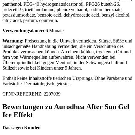
panthenol, PEG-40 hydrogenatedcastor oil, PPG26 buteth-26,
trideceth-9, triethanolamine, phenoxyethanol, sodium benzoate,
potassiumsorbate, benzoic acid, dehydroacetic acid, benzyl alcohol,
citric acid, parfum, coumarin.
Verwendungsdauer:
6 Monate
Warnung:
Freisetzung in die Umwelt vermeiden. Stürze, Stöße und
unsachgemäße Handhabung vermeiden, die ein Verschütten des
Produkts verursachen können. An einem kühlen, trockenen Ort und
fern von Wärmequellen aufbewahren. Nicht verwenden bei
Überempfindlichkeit gegen Menthol, in der Schwangerschaft und
Stillzeit sowie bei Kindern unter 5 Jahren.
Enthält keine Inhaltsstoffe tierischen Ursprungs. Ohne Parabene und
Farbstoffe. Dermatologisch getestet.
CPNP-REFERENZ: 2207039
Bewertungen zu Aurodhea After Sun Gel
Ice Effekt
Das sagen Kunden