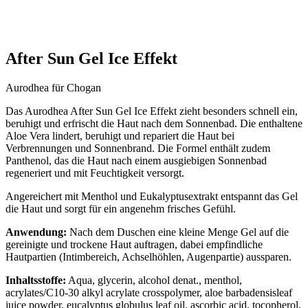
After Sun Gel Ice Effekt
Aurodhea für Chogan
Das Aurodhea After Sun Gel Ice Effekt zieht besonders schnell ein,
beruhigt und erfrischt die Haut nach dem Sonnenbad. Die enthaltene
Aloe Vera lindert, beruhigt und repariert die Haut bei
Verbrennungen und Sonnenbrand. Die Formel enthält zudem
Panthenol, das die Haut nach einem ausgiebigen Sonnenbad
regeneriert und mit Feuchtigkeit versorgt.
Angereichert mit Menthol und Eukalyptusextrakt entspannt das Gel
die Haut und sorgt für ein angenehm frisches Gefühl.
Anwendung:
Nach dem Duschen eine kleine Menge Gel auf die
gereinigte und trockene Haut auftragen, dabei empfindliche
Hautpartien (Intimbereich, Achselhöhlen, Augenpartie) aussparen.
Inhaltsstoffe:
Aqua, glycerin, alcohol denat., menthol,
acrylates/C10-30 alkyl acrylate crosspolymer, aloe barbadensisleaf
juice powder, eucalyptus globulus leaf oil, ascorbic acid, tocopherol,