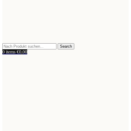
Search
0
items
€
0,00