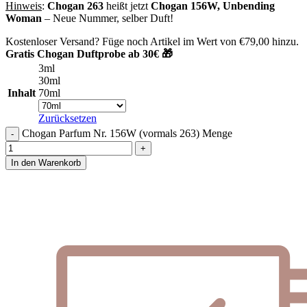
Hinweis
:
Chogan 263
heißt jetzt
Chogan 156W, Unbending
Woman
– Neue Nummer, selber Duft!
Kostenloser Versand? Füge noch Artikel im Wert von
€
79,00
hinzu.
Gratis Chogan Duftprobe ab 30€ 🎁
3ml
30ml
Inhalt
70ml
Zurücksetzen
Chogan Parfum Nr. 156W (vormals 263) Menge
In den Warenkorb