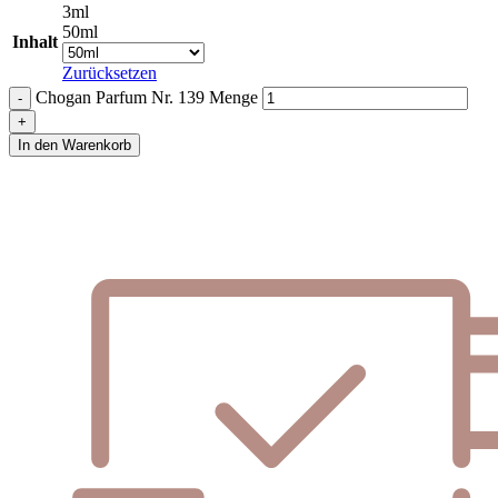
3ml
50ml
Inhalt
Zurücksetzen
Chogan Parfum Nr. 139 Menge
In den Warenkorb