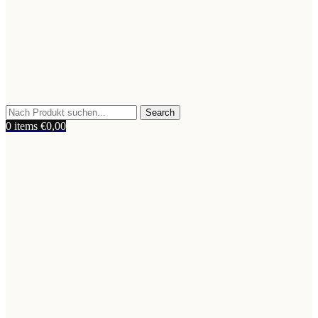
Search
0
items
€
0,00