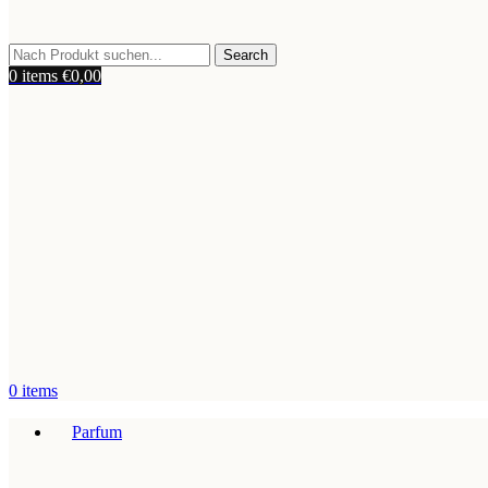
Search
0
items
€
0,00
0
items
Parfum