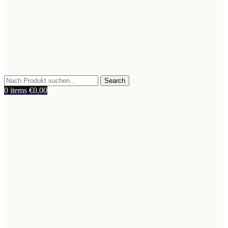
Search
0
items
€
0,00