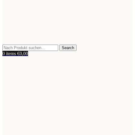
Search
0
items
€
0,00