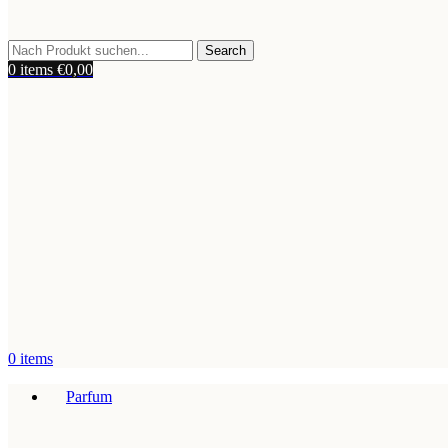
Search
0
items
€
0,00
0
items
Parfum