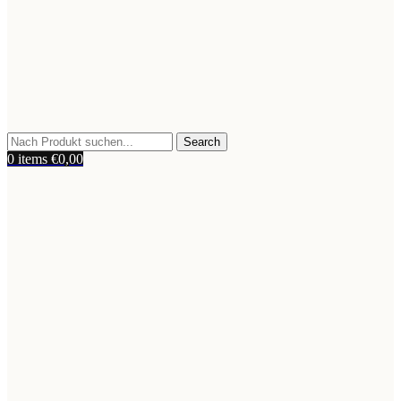
Search
0
items
€
0,00