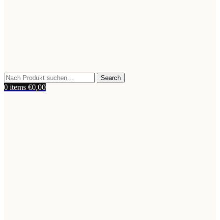
Search
0
items
€
0,00