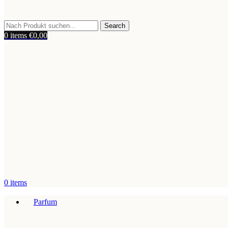
Search
0
items
€
0,00
0
items
Parfum