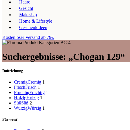
Haare
Gesicht
Make-Up
Home & Lifestyle
Geschenkideen
Kostenloser Versand ab 79€
Suchergebnisse: „Chogan 129“
Duftrichtung
Cremig
Cremig
1
Frisch
Frisch
1
Fruchtig
Fruchtig
1
Holzig
Holzig
1
Süß
Süß
2
Würzig
Würzig
1
Für wen?