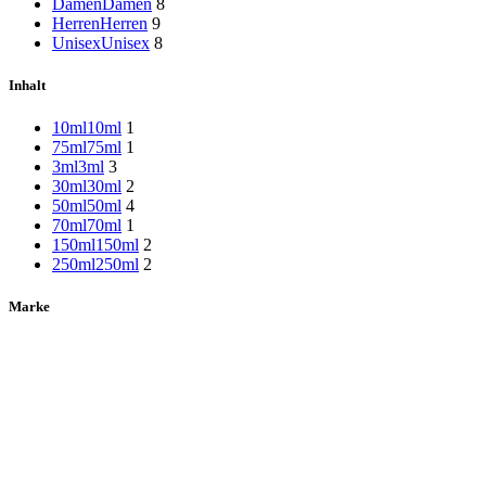
Damen
Damen
8
Herren
Herren
9
Unisex
Unisex
8
Inhalt
10ml
10ml
1
75ml
75ml
1
3ml
3ml
3
30ml
30ml
2
50ml
50ml
4
70ml
70ml
1
150ml
150ml
2
250ml
250ml
2
Marke