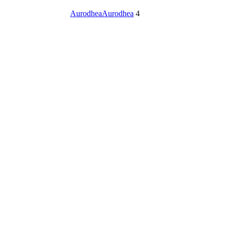
Aurodhea
Aurodhea
4