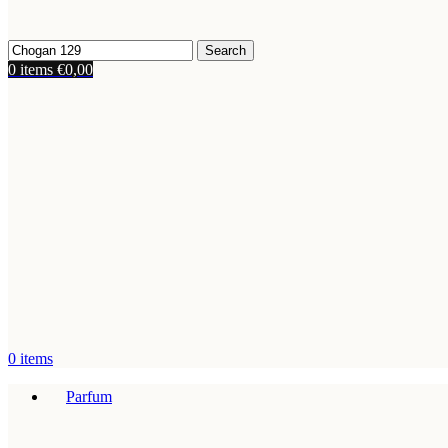
Search
0
items
€
0,00
0
items
Parfum